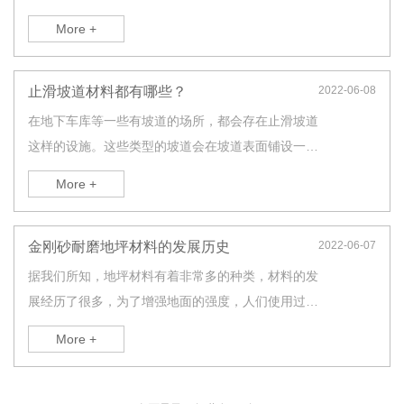
论是什么类型的地坪材料，都会存在所谓的保质期问
More +
题。同样对于金刚砂材料也会存在这样的问题。
止滑坡道材料都有哪些？
2022-06-08
在地下车库等一些有坡道的场所，都会存在止滑坡道
这样的设施。这些类型的坡道会在坡道表面铺设一层
防止滑坡道材料，用以防滑。由于不同的应用场景，
More +
所用到的防止滑坡道材料也会存在一些差别。但是总
体上目前市面上常用的材料就那么几种。
金刚砂耐磨地坪材料的发展历史
2022-06-07
据我们所知，地坪材料有着非常多的种类，材料的发
展经历了很多，为了增强地面的强度，人们使用过不
同的骨料。
More +