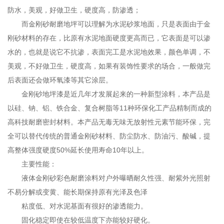
防水，美观，好做卫生，硬度高，防渗透；
而金刚砂耐磨地坪可以理解为水泥砂浆地面，只是表面由于金
刚砂材料的存在，比原有水泥地面硬度更高而已，它表面是可以渗
水的，也就是说它不抗渗，表面完工是水泥地效果，颜色单调，不
美观，不好做卫生，硬度高，如果有装饰性要求的场合，一般做完
后表面还会做环氧漆等其它涂层。
金刚砂地坪漆是近几年才发展起来的一种新型涂料，本产品是
以硅、钠、铝、铁合金、复合树脂等11种环保化工产品精制而成的
高科技耐磨密封材料。本产品无毒无味无放射性元素节能环保，完
全可以替代传统的普通金刚砂材料、防尘防水、防油污、酸碱，提
高整体强度硬度50%延长使用寿命10年以上。
主要性能：
液体金刚砂彩色耐磨涂料对户外曝晒耐久性强、耐紫外光照射
不易分解或变黄、能长期保持原有光泽及色泽
粘度低、对水泥基面有很好的渗透能力。
固化稳定即使在较低温度下亦能较好硬化。