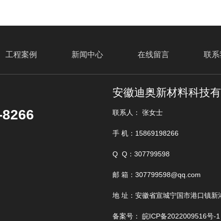
工程案例
新闻中心
在线留言
联系
安徽迪奥新材料科技
找不到任何内容
-8266
联系人： 张女士
手 机：15869198266
Q Q：307799598
邮 箱：307799598@qq.com
地 址：安徽省宣城宁国市港口镇新
备案号：
皖ICP备2022009516号-1