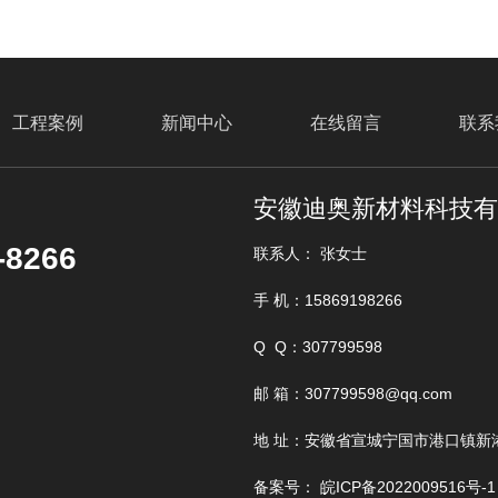
工程案例
新闻中心
在线留言
联系
安徽迪奥新材料科技
找不到任何内容
-8266
联系人： 张女士
手 机：15869198266
Q Q：307799598
邮 箱：307799598@qq.com
地 址：安徽省宣城宁国市港口镇新
备案号：
皖ICP备2022009516号-1